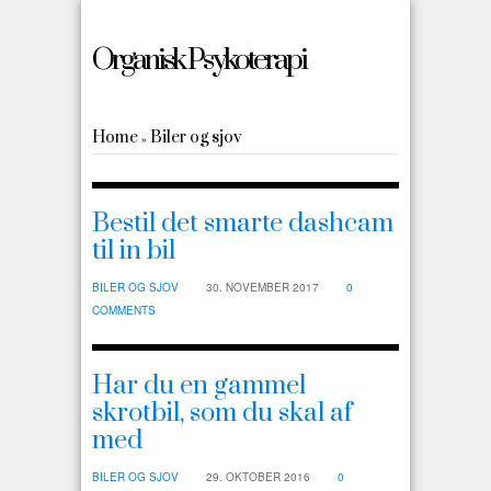
Organisk Psykoterapi
Home
Biler og sjov
»
Bestil det smarte dashcam
til in bil
BILER OG SJOV
30. NOVEMBER 2017
0
COMMENTS
Har du en gammel
skrotbil, som du skal af
med
BILER OG SJOV
29. OKTOBER 2016
0