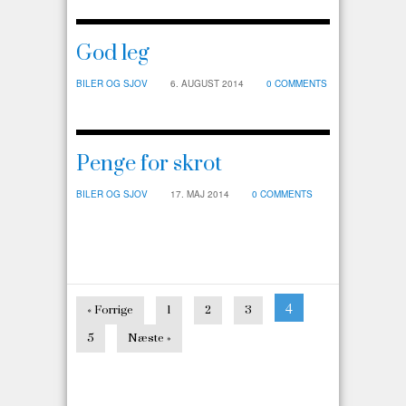
God leg
BILER OG SJOV
6. AUGUST 2014
0 COMMENTS
Penge for skrot
BILER OG SJOV
17. MAJ 2014
0 COMMENTS
4
« Forrige
1
2
3
5
Næste »