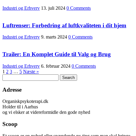
Industri og Erhverv
13. juli 2024
0 Comments
Luftrenser: Forbedring af luftkvaliteten i dit hjem
Industri og Erhverv
9. marts 2024
0 Comments
Trailer: En Komplet Guide til Valg og Brug
Industri og Erhverv
6. februar 2024
0 Comments
1
2
3
…
5
Næste »
Adresse
Organiskpsykoterapi.dk
Holder til i Aarhus
og vi elsker at videreformidle den gode nyhed
Scoop
Et scoop er en nyhed eller spændende ny ting som man skal bringe