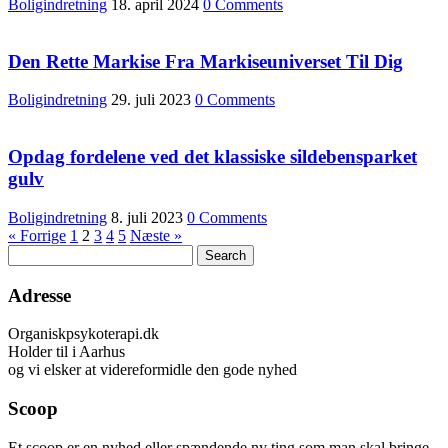
Boligindretning
18. april 2024
0 Comments
Den Rette Markise Fra Markiseuniverset Til Dig
Boligindretning
29. juli 2023
0 Comments
Opdag fordelene ved det klassiske sildebensparket
gulv
Boligindretning
8. juli 2023
0 Comments
« Forrige
1
2
3
4
5
Næste »
Adresse
Organiskpsykoterapi.dk
Holder til i Aarhus
og vi elsker at videreformidle den gode nyhed
Scoop
Et scoop er en nyhed eller spændende ny ting som man skal bringe