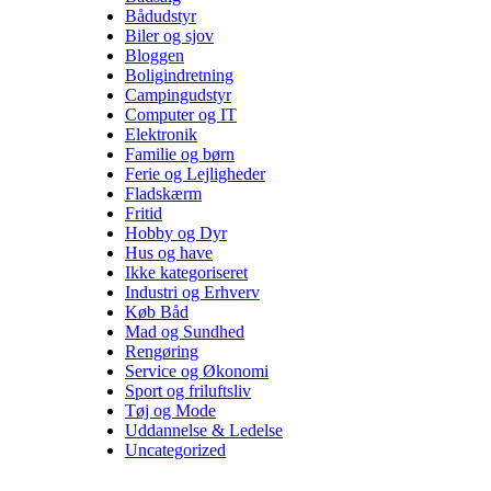
Bådudstyr
Biler og sjov
Bloggen
Boligindretning
Campingudstyr
Computer og IT
Elektronik
Familie og børn
Ferie og Lejligheder
Fladskærm
Fritid
Hobby og Dyr
Hus og have
Ikke kategoriseret
Industri og Erhverv
Køb Båd
Mad og Sundhed
Rengøring
Service og Økonomi
Sport og friluftsliv
Tøj og Mode
Uddannelse & Ledelse
Uncategorized