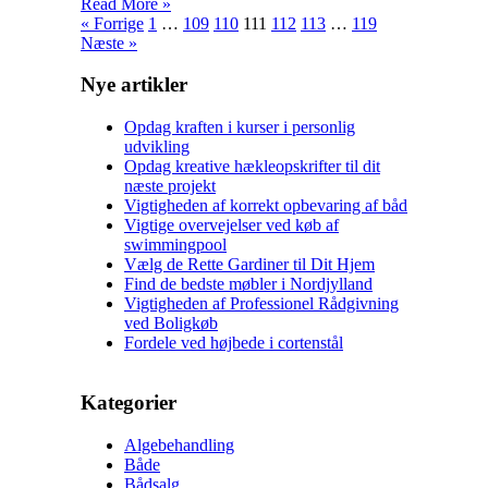
Read More »
« Forrige
1
…
109
110
111
112
113
…
119
Næste »
Nye artikler
Opdag kraften i kurser i personlig
udvikling
Opdag kreative hækleopskrifter til dit
næste projekt
Vigtigheden af korrekt opbevaring af båd
Vigtige overvejelser ved køb af
swimmingpool
Vælg de Rette Gardiner til Dit Hjem
Find de bedste møbler i Nordjylland
Vigtigheden af Professionel Rådgivning
ved Boligkøb
Fordele ved højbede i cortenstål
Kategorier
Algebehandling
Både
Bådsalg